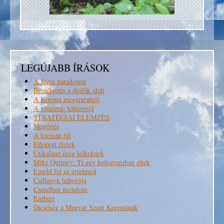
LEGÚJABB ÍRÁSOK
A Jézus paradoxon
Beszélgetés a diófák alatt
A Korona megértéséről
A választás hátteréről
STRATÉGIAI ELEMZÉS
Megértés
A karmán túl
Ellopott életek
Útikalauz öreg lelkeknek
Mike Quinsey: Ti egy hologramban éltek
Emeld fel az értelmed
Csillagok háborúja
Csendben mondom
Emberi
Dicsőség a Magyar Szent Koronának