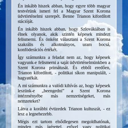
Én inkább hiszek abban, hogy egyre több magyar
testvérünk ismeri fel a Magyar Szent Korona
üdvtörténelmi szerepét. Benne Trianon kifordított
stációját.
Én inkább hiszek abban, hogy Szlovákiában is
élnek olyanok, akik szintén képesek mindezt
felismerni. És önként választani a Szent Korona
szakrális és alkotmányos, uram bocsá,
konföderációs értékét.
Így számunkra a feladat nem az, hogy képesek
vagyunk-e felismerni a saját üdvtörténelmünkben a
Szent Korona primátusát. És ebből eredően,
Trianon kifordított, - politikai síkon manipulált, -
hagyatékát.
A mi számunkra a valódi kihívás az, hogy képesek
leszünk-e „beengedni” a Szent Korona
intézményébe más nemzetiségeket, más
nemzeteket?
Látva a korábbi évtizedek Trianon kultuszát, - ez
lesz a legnehezebb.
Mégis ezt tartom elsődlegesen megoldhatónak,
minden más ígérettel, erővel vagy politikai