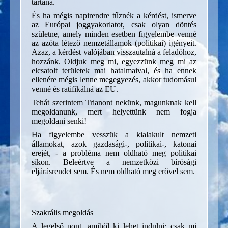
tartana.
És ha mégis napirendre tűznék a kérdést, ismerve
az Európai joggyakorlatot, csak olyan döntés
születne, amely minden esetben figyelembe venné
az azóta létező nemzetállamok (politikai) igényeit.
Azaz, a kérdést valójában visszautalná a feladóhoz,
hozzánk. Oldjuk meg mi, egyezzünk meg mi az
elcsatolt területek mai hatalmaival, és ha ennek
ellenére mégis lenne megegyezés, akkor tudomásul
venné és ratifikálná az EU.
Tehát szerintem Trianont nekünk, magunknak kell
megoldanunk, mert helyettünk nem fogja
megoldani senki!
Ha figyelembe vesszük a kialakult nemzeti
államokat, azok gazdasági-, politikai-, katonai
erejét, - a probléma nem oldható meg politikai
síkon. Beleértve a nemzetközi bírósági
eljárásrendet sem. És nem oldható meg erővel sem.
Szakrális megoldás
A legelső pont, amiből ki lehet indulni:
csak mi