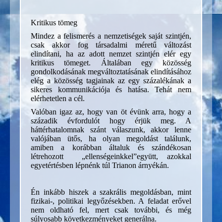
Kritikus tömeg
Mindez a felismerés a nemzetiségek saját szintjén,
csak akkor fog társadalmi méretű változást
elindítani, ha az adott nemzet szintjén elér egy
kritikus tömeget. Általában egy közösség
gondolkodásának megváltoztatásának elindításához
elég a közösség tagjainak az egy százalékának a
sikeres kommunikációja és hatása. Tehát nem
elérhetetlen a cél.
Valóban igaz az, hogy van öt évünk arra, hogy a
századik évfordulót hogy érjük meg. A
háttérhatalomnak szánt válaszunk, akkor lenne
valójában ütős, ha olyan megoldást találunk,
amiben a korábban általuk és szándékosan
létrehozott „ellenségeinkkel”együtt, azokkal
egyetértésben lépnénk túl Trianon árnyékán.
Én inkább hiszek a szakrális megoldásban, mint
fizikai-, politikai legyőzésekben. A feladat erővel
nem oldható fel, mert csak további, és még
súlyosabb következményeket generálna.