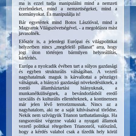
ma is ezzel tudja manipulálni mind a nemzeti
érzelműeket, mind a nemzetiségeket, mind a
kormányokat. És manipulálja is!
Bár egyetértek mind Botos Lászlóval, mind a
Magyarok Világszövetségével, - a megoldásra mást
javasolnék.
Először is, a jelenlegi Európai és világpolitikai
helyzetben nincs „megfelelő pillanat” arra, hogy
jogi úton történjen bármilyen helyreállítás,
kártérítés.
Európa a nyolcadik évében tart a súlyos gazdasági
és egyben strukturális válságában. A vezető
nagyhatalmak maguk is kárvallottai a pénzügyi
válságnak, a hiányzó gazdasági növekedésüknek, a
romló államháztartási hiányuknak, a
munkanélküliségnek, a bevándorlásból eredő
szociális és kulturális ellentéteknek, a kontinensen
már jelen lévő terrorizmusnak. Nincs az a
nagyhatalom, aki ne a saját kihívásaival törődne.
Nekik nem szívügyük Trianon tarthatatlansága. Ha
rangsorolást végezne valaki a nyugati államok
vezető politikai rétegeiben Trianonról, valószínű,
hogy a kérdés valahol csak a tízedik hely körül