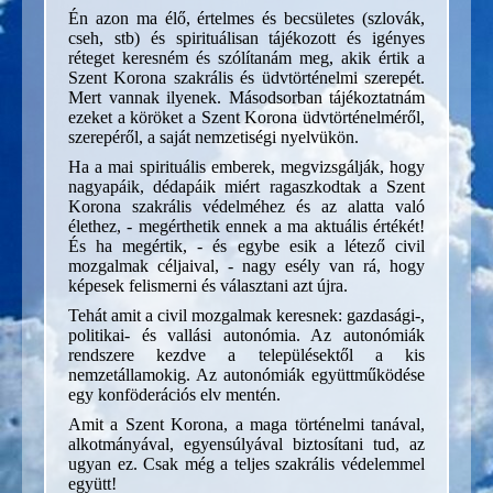
Én azon ma élő, értelmes és becsületes (szlovák,
cseh, stb) és spirituálisan tájékozott és igényes
réteget keresném és szólítanám meg, akik értik a
Szent Korona szakrális és üdvtörténelmi szerepét.
Mert vannak ilyenek. Másodsorban tájékoztatnám
ezeket a köröket a Szent Korona üdvtörténelméről,
szerepéről, a saját nemzetiségi nyelvükön.
Ha a mai spirituális emberek, megvizsgálják, hogy
nagyapáik, dédapáik miért ragaszkodtak a Szent
Korona szakrális védelméhez és az alatta való
élethez, - megérthetik ennek a ma aktuális értékét!
És ha megértik, - és egybe esik a létező civil
mozgalmak céljaival, - nagy esély van rá, hogy
képesek felismerni és választani azt újra.
Tehát amit a civil mozgalmak keresnek: gazdasági-,
politikai- és vallási autonómia. Az autonómiák
rendszere kezdve a településektől a kis
nemzetállamokig. Az autonómiák együttműködése
egy konföderációs elv mentén.
Amit a Szent Korona, a maga történelmi tanával,
alkotmányával, egyensúlyával biztosítani tud, az
ugyan ez. Csak még a teljes szakrális védelemmel
együtt!