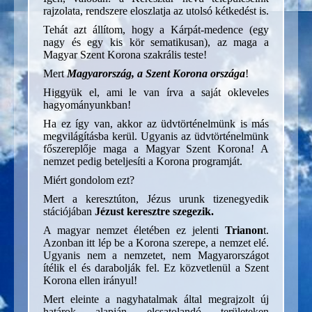
rajzolata, rendszere eloszlatja az utolsó kétkedést is.
Tehát azt állítom, hogy a Kárpát-medence (egy
nagy és egy kis kör sematikusan), az maga a
Magyar Szent Korona szakrális teste!
Mert
Magyarország, a Szent Korona országa
!
Higgyük el, ami le van írva a saját okleveles
hagyományunkban!
Ha ez így van, akkor az üdvtörténelmünk is más
megvilágításba kerül. Ugyanis az üdvtörténelmünk
főszereplője maga a Magyar Szent Korona! A
nemzet pedig beteljesíti a Korona programját.
Miért gondolom ezt?
Mert a keresztúton, Jézus urunk tizenegyedik
stációjában
Jézust keresztre szegezik.
A magyar nemzet életében ez jelenti
Trianon
t.
Azonban itt lép be a Korona szerepe, a nemzet elé.
Ugyanis nem a nemzetet, nem Magyarországot
ítélik el és darabolják fel. Ez közvetlenül a Szent
Korona ellen irányul!
Mert eleinte a nagyhatalmak által megrajzolt új
határok alapján elcsatolandó területeken