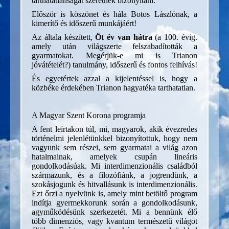
tarthatatlanságát szeretnék bizonyítani.
Először is köszönet és hála Botos Lászlónak, a
kimerítő és időszerű munkájáért!
Az általa készített,
Öt év van hátra
(a 100. évig.
amely után világszerte felszabadították a
gyarmatokat. Megérjük-e mi is Trianon
jóvátételét?) tanulmány, időszerű és fontos felhívás!
És egyetértek azzal a kijelentéssel is, hogy a
közbéke érdekében Trianon hagyatéka tarthatatlan.
A Magyar Szent Korona programja
A fent leírtakon túl, mi, magyarok, akik évezredes
történelmi jelenlétünkkel bizonyítottuk, hogy nem
vagyunk sem részei, sem gyarmatai a világ azon
hatalmainak, amelyek csupán lineáris
gondolkodásúak. Mi interdimenzionális családból
származunk, és a filozófiánk, a jogrendünk, a
szokásjogunk és hitvallásunk is interdimenzionális.
Ezt őrzi a nyelvünk is, amely mint betöltő program
indítja gyermekkorunk során a gondolkodásunk,
agyműködésünk szerkezetét. Mi a bennünk élő
több dimenziós, vagy kvantum természetű világot