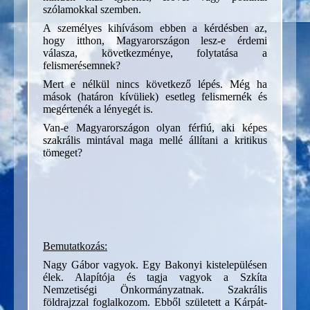
szólamokkal szemben.
A személyes kihívásom ebben a kérdésben az,
hogy itthon, Magyarországon lesz-e érdemi
válasza, következménye, folytatása a
felismerésemnek?
Mert e nélkül nincs következő lépés. Még ha
mások (határon kívüliek) esetleg felismernék és
megértenék a lényegét is.
Van-e Magyarországon olyan férfiú, aki képes
szakrális mintával maga mellé állítani a kritikus
tömeget?
Bemutatkozás:
Nagy Gábor vagyok. Egy Bakonyi kistelepülésen
élek. Alapítója és tagja vagyok a Szkíta
Nemzetiségi Önkormányzatnak. Szakrális
földrajzzal foglalkozom. Ebből született a Kárpát-