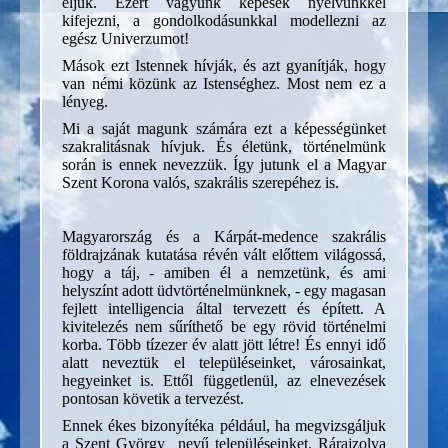
éljük. Ezért vagyunk képesek nyelvünkkel
kifejezni, a gondolkodásunkkal modellezni az
egész Univerzumot!
Mások ezt Istennek hívják, és azt gyanítják, hogy
van némi közünk az Istenséghez. Most nem ez a
lényeg.
Mi a saját magunk számára ezt a képességünket
szakralitásnak hívjuk. És életünk, történelmünk
során is ennek nevezzük. Így jutunk el a Magyar
Szent Korona valós, szakrális szerepéhez is.
Magyarország és a Kárpát-medence szakrális
földrajzának kutatása révén vált előttem világossá,
hogy a táj, - amiben él a nemzetünk, és ami
helyszínt adott üdvtörténelmünknek, - egy magasan
fejlett intelligencia által tervezett és épített. A
kivitelezés nem sűríthető be egy rövid történelmi
korba. Több tízezer év alatt jött létre! És ennyi idő
alatt neveztük el településeinket, városainkat,
hegyeinket is. Ettől függetlenül, az elnevezések
pontosan követik a tervezést.
Ennek ékes bizonyítéka például, ha megvizsgáljuk
a Szent György nevű településeinket. Rárajzolva