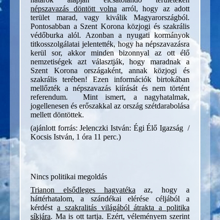
népszavazás döntött volna
arról, hogy az adott
terület marad, vagy kiválik Magyarországból.
Pontosabban a Szent Korona közjogi és szakrális
védőburka alól. Azonban a nyugati kormányok
titkosszolgálatai jelentették, hogy ha népszavazásra
kerül sor, akkor minden bizonnyal az ott élő
nemzetiségek azt választják, hogy maradnak a
Szent Korona országaként, annak közjogi és
szakrális terében! Ezen információk birtokában
mellőzték a népszavazás kiírását és nem történt
referendum. Mint ismert, a nagyhatalmak,
jogellenesen és erőszakkal az ország szétdarabolása
mellett döntöttek.
(ajánlott forrás: Jelenczki István: Égi Élő Igazság /
Kocsis István, 1 óra 11 perc.)
Nincs politikai megoldás
Trianon elsődleges hagyatéka
az, hogy a
háttérhatalom, a szándékai elérése céljából a
kérdést
a szakralitás világából átrakta a politika
síkjára
. Ma is ott tartja. Ezért, véleményem szerint