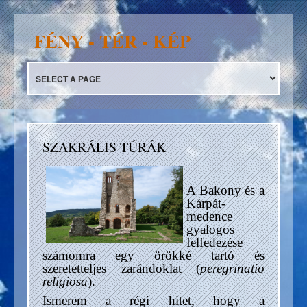
FÉNY - TÉR - KÉP
SZAKRÁLIS TÚRÁK
A Bakony és a
Kárpát-
medence
gyalogos
felfedezése
számomra egy örökké tartó és
szeretetteljes zarándoklat (
peregrinatio
religiosa
).
Ismerem a régi hitet, hogy a