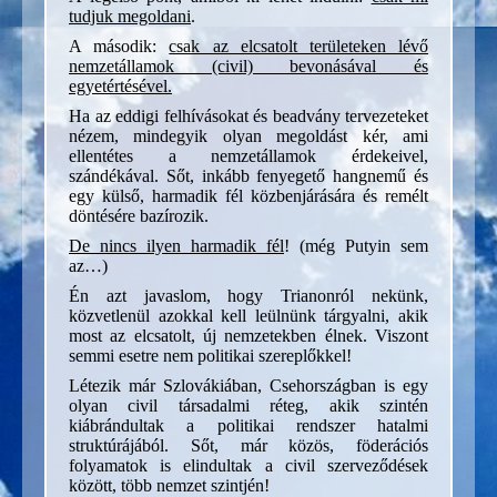
tudjuk megoldani
.
A második:
csak az elcsatolt területeken lévő
nemzetállamok (civil) bevonásával és
egyetértésével.
Ha az eddigi felhívásokat és beadvány tervezeteket
nézem, mindegyik olyan megoldást kér, ami
ellentétes a nemzetállamok érdekeivel,
szándékával. Sőt, inkább fenyegető hangnemű és
egy külső, harmadik fél közbenjárására és remélt
döntésére bazírozik.
De nincs ilyen harmadik fél
! (még Putyin sem
az…)
Én azt javaslom, hogy Trianonról nekünk,
közvetlenül azokkal kell leülnünk tárgyalni, akik
most az elcsatolt, új nemzetekben élnek. Viszont
semmi esetre nem politikai szereplőkkel!
Létezik már Szlovákiában, Csehországban is egy
olyan civil társadalmi réteg, akik szintén
kiábrándultak a politikai rendszer hatalmi
struktúrájából. Sőt, már közös, föderációs
folyamatok is elindultak a civil szerveződések
között, több nemzet szintjén!