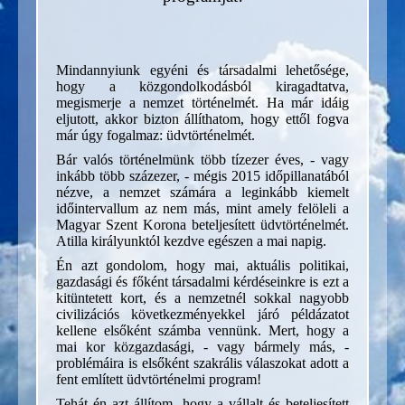
Mindannyiunk egyéni és társadalmi lehetősége,
hogy a közgondolkodásból kiragadtatva,
megismerje a nemzet történelmét. Ha már idáig
eljutott, akkor bizton állíthatom, hogy ettől fogva
már úgy fogalmaz: üdvtörténelmét.
Bár valós történelmünk több tízezer éves, - vagy
inkább több százezer, - mégis 2015 időpillanatából
nézve, a nemzet számára a leginkább kiemelt
időintervallum az nem más, mint amely felöleli a
Magyar Szent Korona beteljesített üdvtörténelmét.
Atilla királyunktól kezdve egészen a mai napig.
Én azt gondolom, hogy mai, aktuális politikai,
gazdasági és főként társadalmi kérdéseinkre is ezt a
kitüntetett kort, és a nemzetnél sokkal nagyobb
civilizációs következményekkel járó példázatot
kellene elsőként számba vennünk. Mert, hogy a
mai kor közgazdasági, - vagy bármely más, -
problémáira is elsőként szakrális válaszokat adott a
fent említett üdvtörténelmi program!
Tehát én azt állítom, hogy
a vállalt és beteljesített