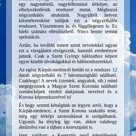
egy nagyméretű, nagyfelbontású térképre, az
elhelyezkedésük rendszert mutat. Méghozzá
négyzethálós struktúrát. Nagyjából hetven
kilométerenként találjuk ezt a négyzethálós
rendszert. Vízszintesen is, és függőlegesen is. Ez
bárki számára ellenőrizhető. Nincs benne semmi
spekuláció.
Aztán, ha további ismert szent neveinkkel ugyan
ezt a vizsgálatot elvégezzük, hasonló eredményre
jutunk. Csak a Szent György hálózathoz képest
egyre kisebb távolságokkal és hálórendszerekkel.
Az egész Kárpát-medencét betölti ez a rendszer. 12
darab négyzetháló és 7 háromszögháló található.
Csakhogy! A nevek (szentek, angyalok, stb.) mind
megegyeznek a Magyar Szent Koronán található
zománcképek eredeti alakjainak neveivel és a
Korona képrendszerével is!
És hogy semmi kétségünk ne legyen arról, hogy a
Kárpát-medence, a Szent Korona szakrális teste,
még egy térképi azonosítással is szolgálhatok.
Ugyanis ha tényleg így van, akkor valahogy
ábrázolva van a tájban a keresztpánt is.
Igen, valóban: a Keresztúr nevű településeink