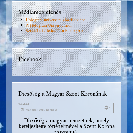
Médiamegjelenés
Hologram univerzum előadás video
A Hologram Univerzumról
Szakrális felfedezőút a Bakonyban
Facebook
Dicsőség a Magyar Szent Koronának
Részletek
Megjelent: 2016. február 25.
Dicsőség a magyar nemzetnek, amely
beteljesítette történelmével a Szent Korona
programját!