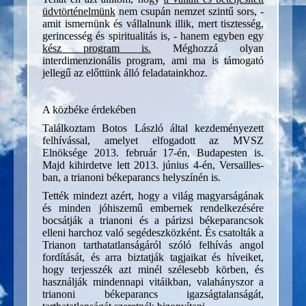
üdvtörténelmünk
nem csupán nemzet szintű sors, -
amit ismernünk és vállalnunk illik, mert tisztesség,
gerincesség és spiritualitás is, - hanem egyben egy
kész program is.
Méghozzá olyan
interdimenzionális program, ami ma is támogató
jellegű az előttünk álló feladatainkhoz.
A közbéke érdekében
Találkoztam Botos László által kezdeményezett
felhívással, amelyet elfogadott az MVSZ
Elnöksége 2013. február 17-én, Budapesten is.
Majd kihirdetve lett 2013. június 4-én, Versailles-
ban, a trianoni békeparancs helyszínén is.
Tették mindezt azért, hogy a világ magyarságának
és minden jóhiszemű embernek rendelkezésére
bocsátják a trianoni és a párizsi békeparancsok
elleni harchoz való segédeszközként. És csatolták a
Trianon tarthatatlanságáról szóló felhívás angol
fordítását, és arra biztatják tagjaikat és híveiket,
hogy terjesszék azt minél szélesebb körben, és
használják mindennapi vitáikban, valahányszor a
trianoni békeparancs igazságtalanságát,