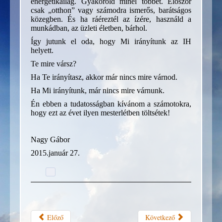
energetikailag. Gyakorold minél többet. Először
csak „otthon” vagy számodra ismerős, barátságos
közegben. És ha ráéreztél az ízére, használd a
munkádban, az üzleti életben, bárhol.
Így jutunk el oda, hogy Mi irányítunk az IH
helyett.
Te mire vársz?
Ha Te irányítasz, akkor már nincs mire várnod.
Ha Mi irányítunk, már nincs mire várnunk.
Én ebben a tudatosságban kívánom a számotokra,
hogy ezt az évet ilyen mesterlétben töltsétek!
Nagy Gábor
2015.január 27.
Előző
Következő