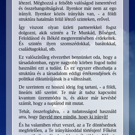
létezel. Méghozzá a felsőbb valóságod ismeretével
és összehangoltságával. Ilyenkor már nem az ego
irányít. Ilyenkor közös irányítás van, - a földi
struktúra hatalmán felül létező szinteken, erővel.
Így viszont olyan üzleti partnerekkel fogsz
dolgozni, akik szintén a Te Munkád, Bőséged,
Feloldásod és Békéd megteremtésében érdekeltek.
És szintén ilyen szomszédokkal, barátokkal,
családtagokkal, stb.
Ez valószínűleg elvezethet bennünket oda, hogy a
társadalomban, egyre nagyobb körben fogod tudni
használni ezt a tudást. És ez egyszer elhozhatja a
struktúra és a társadalom eddigi értékrendjének és
politikai diktatúrájának is a változásait.
De szerintem ez hosszú ideig fog tartani, - a földi,
lineáris idő szerint. Te már át tudsz kapcsolni
kvantum üzemmódra is, és akkor már kevésbé
számít, hogy a naptárod mit mutat.
Tehát, összefoglalva, - a tudatosságod használd
arra, hogy
figyeld meg mindig, hogy ki irányít!
És ha valamiben részt veszel, az a Te döntésednek
megfelelően, a Te irányításoddal történjen! Főként