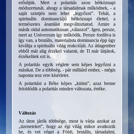
erősítjük. Mert a polaritás azon hétköznapi
módszertanát, ahogy a társadalmak működnek, - a
saját szintjén nem lehet „legyőzni”. Tehát, a
spirituális dominanciájú hétköznapi élettel, a
természetes áramlást megváltoztatod. Amire a
másik oldal automatikusan „válaszol”. Igen, persze,
mert az Univerzum így működik. Persze fordítva is
így van, a brutális, materialista dominancia épp úgy
kiváltja a spirituális világ reakcióját. Az átlagember
ebből már alig érzékel valamit, de Ti már látjátok,
érzékelitek ezt is.
A polaritás egyik véglete sem képes legyőzni a
másikat. De a többség, - pár milliárd ember, - mégis
naponta tesz erre kísérletet.
A polaritást a Béke képes „kiütni”, azaz benne
feloldódik a polaritás minden változata, értéke.
Változás
Az úton járók többsége, most is várja azokat az
„üzeneteket”, hogy az égi világ mikor avatkozik
be, és vet véget a Földi, brutális, társadalmi,