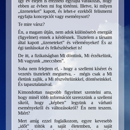
Így év elején is érezhető egyfajta várakozás, hogy
ebben az évben mi fog történni. Illetve, ki milyen
„üzeneteket” kapott, és lehet-e ezekből felismerni
egyfajta koncepciót vagy eseménysort?
Te mire vársz?
Én, a magam útján, nem adok különösebb energiát
(figyelmet) ennek a kérdésnek. Tisztelem a társaim
által kapott „üzeneteket” és véleményeket! És az
égi tanításokat és felkészítéseket is!
De itt, a fizikaiságban Mi döntünk, Mi érzékelünk,
Mi vagyunk „meccsben”.
Soha nem felejtem el, - hogy a szellemi kíséret és
vezetés tiszteletét megtartva, - mégis csak a Mi
életünk zajlik, a Mi részvételünkkel, döntéseinkkel.
És tapasztalataival.
Kimondottan nagyobb figyelmet szentelni arra,
hogy minél több információt szerezzünk a szellemi
síkról, hogy „képben” legyünk a várható
eseményekről és változásokról? Én nem teszem.
Miért?
Mert amíg ezzel foglalkozom, egyre kevesebb
„időt” töltök a saját életemben, a saját