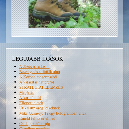
LEGÚJABB ÍRÁSOK
A Jézus paradoxon
Beszélgetés a diófák alatt
A Korona megértéséről
A választás hátteréről
STRATÉGIAI ELEMZÉS
Megértés
A karmán túl
Ellopott életek
Útikalauz öreg lelkeknek
Mike Quinsey: Ti egy hologramban éltek
Emeld fel az értelmed
Csillagok háborúja
Csendben mondom