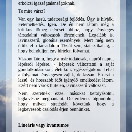
erkölcsi igazságtalanságoknak.
Te mire vársz?
Van egy lassú, tudatossági fejlődés. Úgy is hívják,
Felemelkedés. Igen. De én nem látom még a
kritikus tömeg elérését ahhoz, hogy tényleges
társadalmi változások történjenek. Legalább is,
lavinaszerű, globális események. Mert még nem
értük el a társadalom 1%-át sem, statisztikailag, -
hogy beinduljon egy hirtelen folyamat.
Viszont látom, hogy a már tudatosak, napról napra,
lépésről lépésre, - képesek változtatni a saját
gondolkodásukon, életükön, egészségükön. Tehát
a folyamat ténylegesen zajlik, de lassan. Én ezt a
lassú, és hosszabb időt igénylő emelkedést látom.
Ezért nem várok hirtelen, lavinaszerű változást.
Nem szeretnék ezzel másokat befolyásolni,
legkevésbé megbántani. De érdemes átgondolni,
hogy milyen stratégiát követünk, hogy a
legkevesebb csalódás érjen bennünket.
Lineáris vagy kvantumos