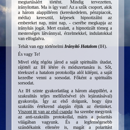
megtartásáért történt. Mindig tervezetten,
irányítottan. Ma is így van! Az a szűk csoport, akik
a három alappilléren (kereskedelem, pénzpiacok,
média) keresztül, képesek hipnotizálni az
embereket nap, mint nap, - cserébe megkapja az
irányítás jogát. Mert ezalatt, a hipnotizált tömeg a
mesterséges látvánnyal, érzelmekkel, indulatokkal
van elfoglalva.
Tehát van egy történelmi
Irányító Hatalom
(IH).
És vagy Te!
Mivel elég régóta járod a saját spirituális útadat,
rájöttél az IH létére és módszertanára is. Sőt,
törekszel a hatalom protokollja alól kilépni, a saját
kezedbe venni a sorsodat. Főként a spirituális
sorsodat.
Az IH szinte gyakorlatilag a három alappillért, a
szakralitás teljes mellőzésével (és lejáratásával)
gyakorolja. Így az első dolgunk, hogy újra
szakrális értékrend alapján éljük az életünket.
Viszont itt van az első csapda
: ha szembe megyünk
az anti-szakrális protokollal, máris a polaritás
világában vagyunk. És a legfenségesebb
szándékaink ellenére is, magát a polaritást