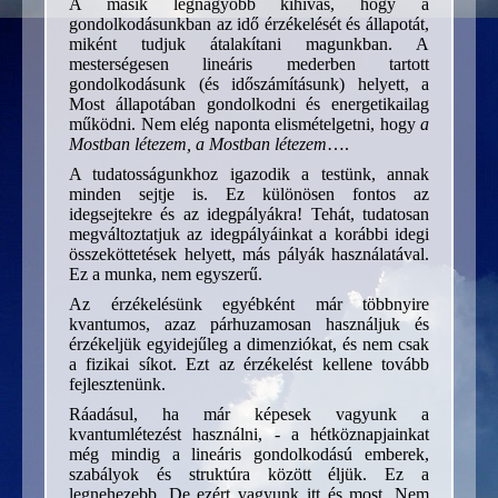
A másik legnagyobb kihívás, hogy a
gondolkodásunkban az idő érzékelését és állapotát,
miként tudjuk átalakítani magunkban. A
mesterségesen lineáris mederben tartott
gondolkodásunk (és időszámításunk) helyett, a
Most állapotában gondolkodni és energetikailag
működni. Nem elég naponta elismételgetni, hogy
a
Mostban létezem, a Mostban létezem
….
A tudatosságunkhoz igazodik a testünk, annak
minden sejtje is. Ez különösen fontos az
idegsejtekre és az idegpályákra! Tehát, tudatosan
megváltoztatjuk az idegpályáinkat a korábbi idegi
összeköttetések helyett, más pályák használatával.
Ez a munka, nem egyszerű.
Az érzékelésünk egyébként már többnyire
kvantumos, azaz párhuzamosan használjuk és
érzékeljük egyidejűleg a dimenziókat, és nem csak
a fizikai síkot. Ezt az érzékelést kellene tovább
fejlesztenünk.
Ráadásul, ha már képesek vagyunk a
kvantumlétezést használni, - a hétköznapjainkat
még mindig a lineáris gondolkodású emberek,
szabályok és struktúra között éljük. Ez a
legnehezebb. De ezért vagyunk itt és most. Nem