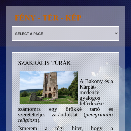
FÉNY - TÉR - KÉP
SZAKRÁLIS TÚRÁK
A Bakony és a
Kárpát-
medence
gyalogos
felfedezése
számomra egy örökké tartó és
szeretetteljes zarándoklat (
peregrinatio
religiosa
).
Ismerem a régi hitet, hogy a