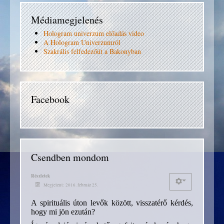
Médiamegjelenés
Hologram univerzum előadás video
A Hologram Univerzumról
Szakrális felfedezőút a Bakonyban
Facebook
Csendben mondom
Részletek
Megjelent: 2016. február 25.
A spirituális úton levők között, visszatérő kérdés,
hogy mi jön ezután?