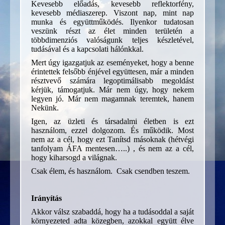
Kevesebb előadás, kevesebb reflektorfény,
kevesebb médiaszerep. Viszont nap, mint nap
munka és együttműködés. Ilyenkor tudatosan
veszünk részt az élet minden területén a
többdimenziós valóságunk teljes készletével,
tudásával és a kapcsolati hálónkkal.
Mert úgy igazgatjuk az eseményeket, hogy a benne
érintettek felsőbb énjével együttesen, már a minden
résztvevő számára legoptimálisabb megoldást
kérjük, támogatjuk. Már nem úgy, hogy nekem
legyen jó. Már nem magamnak teremtek, hanem
Nekünk.
Igen, az üzleti és társadalmi életben is ezt
használom, ezzel dolgozom. És működik. Most
nem az a cél, hogy ezt Tanítsd másoknak (hétvégi
tanfolyam ÁFA mentesen…..) , és nem az a cél,
hogy kiharsogd a világnak.
Csak élem, és használom. Csak csendben teszem.
Irányítás
Akkor válsz szabaddá, hogy ha a tudásoddal a saját
környezeted adta közegben, azokkal együtt élve