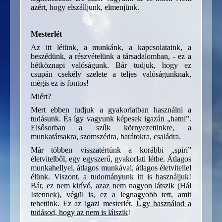
azért, hogy elszálljunk, elmenjünk.
Mesterlét
Az itt létünk, a munkánk, a kapcsolataink, a
beszédünk, a részvételünk a társadalomban, - ez a
hétköznapi valóságunk. Bár tudjuk, hogy ez
csupán csekély szelete a teljes valóságunknak,
mégis ez is fontos!
Miért?
Mert ebben tudjuk a gyakorlatban használni a
tudásunk. És így vagyunk képesek igazán „hatni”.
Elsősorban a szűk környezetünkre, a
munkatársakra, szomszédra, barátokra, családra.
Már többen visszatértünk a korábbi „spiri”
életvitelből, egy egyszerű, gyakorlati létbe. Átlagos
munkahellyel, átlagos munkával, átlagos életvitellel
élünk. Viszont, a tudományunk itt is használjuk!
Bár, ez nem kirívó, azaz nem nagyon látszik (Hál
Istennek), végül is, ez a legnagyobb tett, amit
tehetünk. Ez az igazi mesterlét.
Úgy használod a
tudásod, hogy az nem is látszik
!