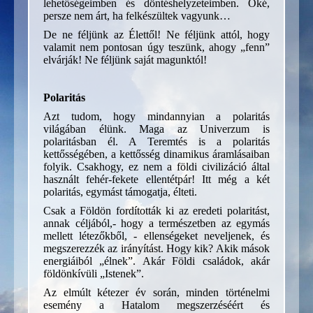
lehetőségeimben és döntéshelyzeteimben. Oké,
persze nem árt, ha felkészültek vagyunk…
De ne féljünk az Élettől! Ne féljünk attól, hogy
valamit nem pontosan úgy teszünk, ahogy „fenn”
elvárják! Ne féljünk saját magunktól!
Polaritás
Azt tudom, hogy mindannyian a polaritás
világában élünk. Maga az Univerzum is
polaritásban él. A Teremtés is a polaritás
kettősségében, a kettősség dinamikus áramlásaiban
folyik. Csakhogy, ez nem a földi civilizáció által
használt fehér-fekete ellentétpár! Itt még a két
polaritás, egymást támogatja, élteti.
Csak a Földön fordították ki az eredeti polaritást,
annak céljából,- hogy a természetben az egymás
mellett létezőkből, - ellenségeket neveljenek, és
megszerezzék az irányítást. Hogy kik? Akik mások
energiáiból „élnek”. Akár Földi családok, akár
földönkívüli „Istenek”.
Az elmúlt kétezer év során, minden történelmi
esemény a Hatalom megszerzéséért és