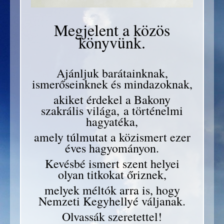
Megjelent a közös
könyvünk.
Ajánljuk barátainknak,
ismerőseinknek és mindazoknak,
akiket érdekel a Bakony
szakrális világa, a történelmi
hagyatéka,
amely túlmutat a közismert ezer
éves hagyományon.
Kevésbé ismert szent helyei
olyan titkokat őriznek,
melyek méltók arra is, hogy
Nemzeti Kegyhellyé váljanak.
Olvassák szeretettel!