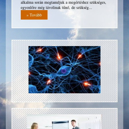
További információ: Selmeci J. Csongor ( +36 30 237-
alkalma során megtanuljuk a megértéshez szükséges,
0838 )
egyenlőre még távolinak tűnő, de szükség...
» Tovább
» Cikk megtekintése