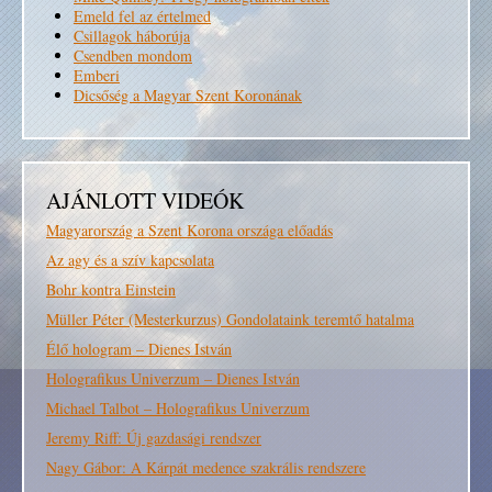
Emeld fel az értelmed
Csillagok háborúja
Csendben mondom
Emberi
Dicsőség a Magyar Szent Koronának
AJÁNLOTT VIDEÓK
Magyarország a Szent Korona országa előadás
Az agy és a szív kapcsolata
Bohr kontra Einstein
Müller Péter (Mesterkurzus) Gondolataink teremtő hatalma
Élő hologram – Dienes István
Holografikus Univerzum – Dienes István
Michael Talbot – Holografikus Univerzum
Jeremy Riff: Új gazdasági rendszer
Nagy Gábor: A Kárpát medence szakrális rendszere