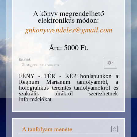
A könyv megrendelhető
elektronikus módon:
gnkonyvrendeles@gmail.com
Ára: 5000 Ft.
Részletek
Megjelent: 2016. február 24.
FÉNY - TÉR - KÉP honlapunkon a
Regnum Marianum tanfolyamról, a
holografikus teremtés tanfolyamokról és
szakrális túrákról szerezhetnek
információkat.
A tanfolyam menete