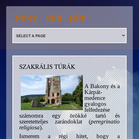
FÉNY - TÉR - KÉP
SZAKRÁLIS TÚRÁK
A Bakony és a
Kárpát-
medence
gyalogos
felfedezése
számomra egy örökké tartó és
szeretetteljes zarándoklat (
peregrinatio
religiosa
).
Ismerem a régi hitet, hogy a