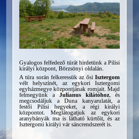
Gyalogos felfedező túrát hirdetünk a Pilisi
királyi központ, Börzsönyi oldalán.
A túra során felkeressük az ősi
Isztergom
vélt helyszínét, az egykori Isztergomi
egyházmegye központjának romjait. Majd
felmegyünk a
Julianus kilátóhoz
, és
megcsodáljuk a Duna kanyarulatát, a
festői Pilisi hegyeket, a régi királyi
központot. Meglátogatjuk az egykori
aranybányák ma is látható kürtőit, és az
Isztergomi királyi vár sáncrendszerét is.