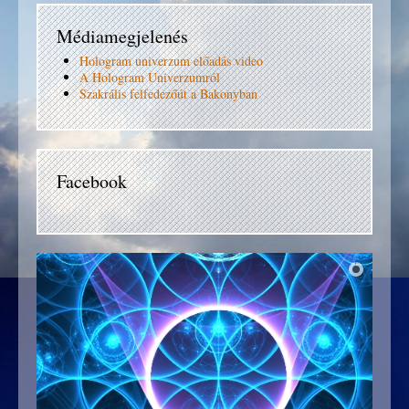
Médiamegjelenés
Hologram univerzum előadás video
A Hologram Univerzumról
Szakrális felfedezőút a Bakonyban
Facebook