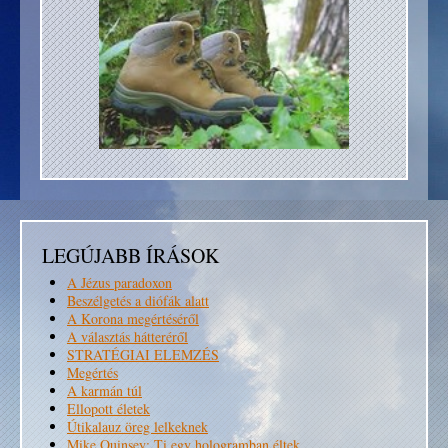
LEGÚJABB ÍRÁSOK
A Jézus paradoxon
Beszélgetés a diófák alatt
A Korona megértéséről
A választás hátteréről
STRATÉGIAI ELEMZÉS
Megértés
A karmán túl
Ellopott életek
Útikalauz öreg lelkeknek
Mike Quinsey: Ti egy hologramban éltek