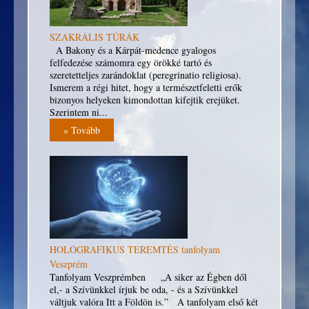
Helyszín: AHIMSZA Jógaközpont nagyterme,
Veszprém, József A.u.9.
Időpontok:
SZAKRÁLIS TÚRÁK
A Bakony és a Kárpát-medence gyalogos
Szeptember 8, szombat : 08.30 - 13.00
felfedezése számomra egy örökké tartó és
Október 28, vasárnap: 10.00 - 15.00
szeretetteljes zarándoklat (peregrinatio religiosa).
Ismerem a régi hitet, hogy a természetfeletti erők
November 30, péntek: 10.00 - 17.00
bizonyos helyeken kimondottan kifejtik erejüket.
(gyakorlati nap)
Szerintem ni...
» Tovább
Részvételi díj: a három alkalomra 30.000 Ft
A második alkalomig van lehetőség a csatlakozásra, a
harmadik alkalmon csak az első két eseményen részt
vevők lehetnek jelen. (Mindkét alkalomról
videofelvétel készül, amelyet minden résztvevőnek
utólag elküldünk. Azoknak, akik nem tudnak jelen
lenni az egyik alkalmon, a videofelvételt megkapják, és
ebben az esetben lehetőséget biztosítunk az előadókkal
való konzultációra, emailen keresztül.
HOLOGRAFIKUS TEREMTÉS tanfolyam
Amire szükség lesz: jegyzetfüzet, íróeszköz, kényelmes
Veszprém
ruházat.
Tanfolyam Veszprémben „A siker az Égben dől
el,- a Szívünkkel írjuk be oda, - és a Szívünkkel
váltjuk valóra Itt a Földön is.” A tanfolyam első két