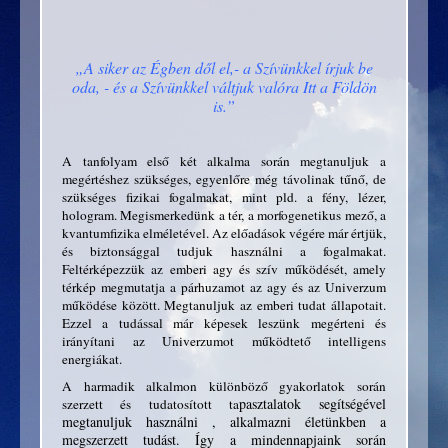
„A siker az Égben dől el,- a Szívünkkel írjuk be
oda, - és a Szívünkkel váltjuk valóra Itt a Földön
is.”
A tanfolyam első két alkalma során megtanuljuk a
megértéshez szükséges, egyenlőre még távolinak tűnő, de
szükséges fizikai fogalmakat, mint pld. a fény, lézer,
hologram. Megismerkedünk a tér, a morfogenetikus mező, a
kvantumfizika elméletével. Az előadások végére már értjük,
és biztonsággal tudjuk használni a fogalmakat.
Feltérképezzük az emberi agy és szív működését, amely
térkép megmutatja a párhuzamot az agy és az Univerzum
működése között. Megtanuljuk az emberi tudat állapotait.
Ezzel a tudással már képesek leszünk megérteni és
irányítani az Univerzumot működtető intelligens
energiákat.
A harmadik alkalmon különböző gyakorlatok során
pasztalatok segítségével
szerzett és tudatosított ta
megtanuljuk használni , alkalmazni életünkben a
megszerzett tudást. Így a mindennapjaink során