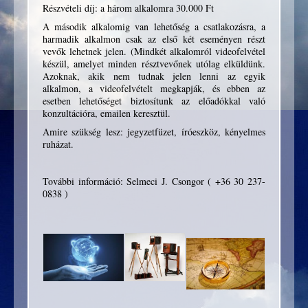
Részvételi díj: a három alkalomra 30.000 Ft
A második alkalomig van lehetőség a csatlakozásra, a
harmadik alkalmon csak az első két eseményen részt
vevők lehetnek jelen. (Mindkét alkalomról videofelvétel
készül, amelyet minden résztvevőnek utólag elküldünk.
Azoknak, akik nem tudnak jelen lenni az egyik
alkalmon, a videofelvételt megkapják, és ebben az
esetben lehetőséget biztosítunk az előadókkal való
konzultációra, emailen keresztül.
Amire szükség lesz: jegyzetfüzet, íróeszköz, kényelmes
ruházat.
További információ: Selmeci J. Csongor ( +36 30 237-
0838 )