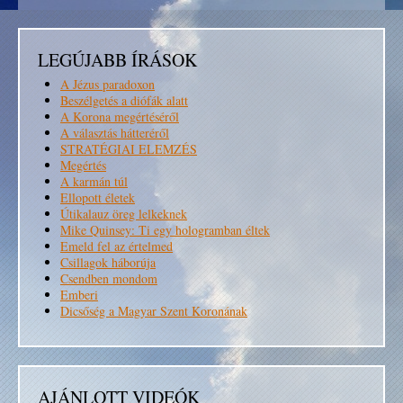
LEGÚJABB ÍRÁSOK
A Jézus paradoxon
Beszélgetés a diófák alatt
A Korona megértéséről
A választás hátteréről
STRATÉGIAI ELEMZÉS
Megértés
A karmán túl
Ellopott életek
Útikalauz öreg lelkeknek
Mike Quinsey: Ti egy hologramban éltek
Emeld fel az értelmed
Csillagok háborúja
Csendben mondom
Emberi
Dicsőség a Magyar Szent Koronának
AJÁNLOTT VIDEÓK