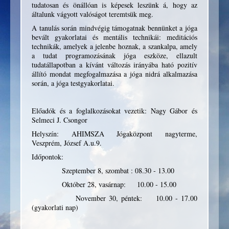
tudatosan és önállóan is képesek leszünk á, hogy az
általunk vágyott valóságot teremtsük meg.
A tanulás során mindvégig támogatnak bennünket a jóga
bevált gyakorlatai és mentális technikái: meditációs
technikák, amelyek a jelenbe hoznak, a szankalpa, amely
a tudat programozásának jóga eszköze, ellazult
tudatállapotban a kívánt változás irányába ható pozitív
állító mondat megfogalmazása a jóga nidrá alkalmazása
során, a jóga testgyakorlatai.
Előadók és a foglalkozásokat vezetik: Nagy Gábor és
Selmeci J. Csongor
Helyszín: AHIMSZA Jógaközpont nagyterme,
Veszprém, József A.u.9.
Időpontok:
Szeptember 8, szombat : 08.30 - 13.00
Október 28, vasárnap: 10.00 - 15.00
November 30, péntek: 10.00 - 17.00
(gyakorlati nap)