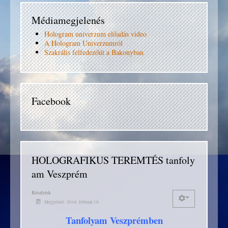
Médiamegjelenés
Hologram univerzum előadás video
A Hologram Univerzumról
Szakrális felfedezőút a Bakonyban
Facebook
HOLOGRAFIKUS TEREMTÉS tanfoly
am Veszprém
Részletek
Megjelent: 2016. február 19.
Tanfolyam Veszprémben