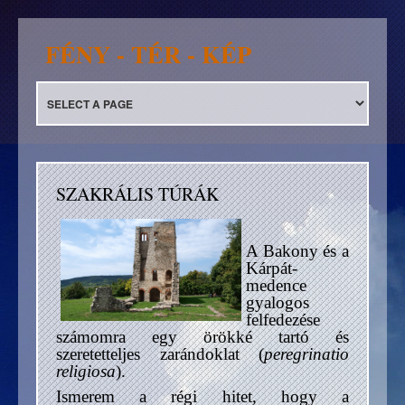
FÉNY - TÉR - KÉP
SZAKRÁLIS TÚRÁK
A Bakony és a
Kárpát-
medence
gyalogos
felfedezése
számomra egy örökké tartó és
szeretetteljes zarándoklat (
peregrinatio
religiosa
).
Ismerem a régi hitet, hogy a