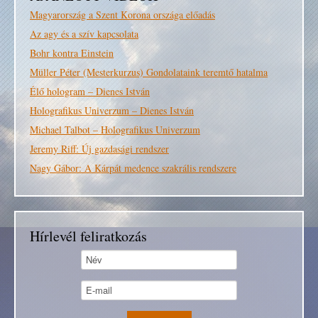
Magyarország a Szent Korona országa előadás
Az agy és a szív kapcsolata
Bohr kontra Einstein
Müller Péter (Mesterkurzus) Gondolataink teremtő hatalma
Élő hologram – Dienes István
Holografikus Univerzum – Dienes István
Michael Talbot – Holografikus Univerzum
Jeremy Riff: Új gazdasági rendszer
Nagy Gábor: A Kárpát medence szakrális rendszere
Hírlevél feliratkozás